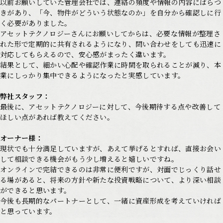
以前お願いしていた管理会社では、連絡の頻度や情報の内容にばらつ
きがあり、「今、物件がどういう状態なのか」を自分から確認しに行
く必要がありました。
アセットテクノロジーさんにお願いしてからは、必要な情報が整理さ
れた形で定期的に共有されるようになり、問い合わせをしても迅速に
対応してもらえるので、安心感がまったく違います。
結果として、細かい心配や確認作業に時間を取られることが減り、本
業にしっかり集中できるようになったと実感しています。
弊社スタッフ：
最後に、アセットテクノロジーに対して、今後期待する点や改善して
ほしい点があれば教えてください。
オーナー様：
現状でも十分満足していますが、あえて挙げるとすれば、直接お会い
して相談できる機会がもう少し増えると嬉しいですね。
オンラインで完結できるのは非常に便利ですが、対面でじっくり話せ
る場があると、将来の方針や新たな投資戦略について、より深い相談
ができると思います。
今後も長期的なパートナーとして、一緒に資産形成を考えていければ
と思っています。