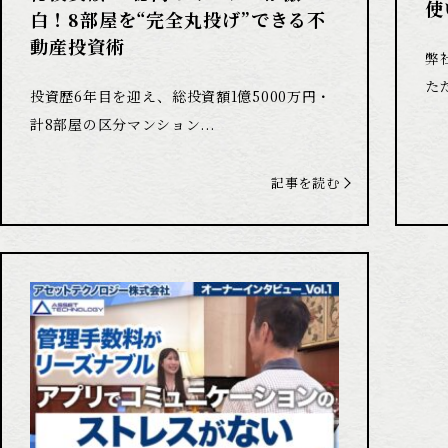
使
白！8部屋を“完全丸投げ”できる不
動産投資術
弊
た
投資歴6年目を迎え、総投資額1億5000万円・
計8部屋の区分マンション...
記事を読む