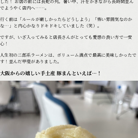
した！ お店の前には長蛇の列。暑い中、汗をかきながら長時間並ん
でようやく店内へ……。
行く前は「ルールが厳しかったらどうしよう」「怖い雰囲気なのか
な…」と内心かなりドキドキしていました（笑）。
ですが、いざ入ってみると店長さんがとっても愛想の良い方で一安
心！
人生初の二郎系ラーメンは、ボリューム満点で最高に美味しかったで
す！並んだ甲斐がありました。
大阪からの嬉しい手土産 豚まんといえば…！