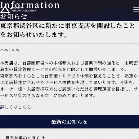
Information
お知らせ
東京都渋谷区に新たに東京支店を開設したこと
をお知らせいたします。
2026.06.15
本支店は、首都圏市場への本格参入および営業体制の強化と、地域密
着型の賃貸管理サービスの拡充を目的として開設いたしました。
東京都内を中心とした首都圏エリアでの体制を整えることで、迅速か
つ地域特性に合わせたサービス提供を実現してまいります。今後も、
オーナー様・入居者様双方にご満足いただける管理運営を目指し、サ
ービス品質のさらなる向上に努めてまいります。
詳しくはこちら
最新のお知らせ
夏季休業のお知らせ