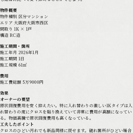
物件概要
物件種別 区分マンション
エリア 大阪府大阪市西区
間取り 1K × 1戸
構造 RC造
施工期間・箇所
施工年月 2026年1月
施工期間 1日
施工規模 61㎡
費用
施工費総額 5万9000円
効果
オーナーの要望
原状回復費用を安く抑えたい。特に入れ替わりの激しい1Kタイプは入
れ替わりの度にクロスを貼り換えていて非常に費用が高額になってい
る。物価高騰で原状回復費用も高くなっている。
工夫したポイント
クロスのひどい汚れでも新品同様に戻せます。破れ箇所がひどい場合