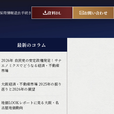
資料DL
お問い合わせ
採用情報
退去手続き
最新のコラム
2026年 自民党の安定政権発足！サナ
エノミクスでどうなる経済・不動産
市場
大阪経済・不動産市場 2025年の振り
返りと2026年の展望
地価LOOKレポートに見る大阪・名
古屋地価動向