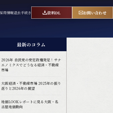
資料DL
お問い合わせ
採用情報
退去手続き
最新のコラム
2026年 自民党の安定政権発足！サナ
エノミクスでどうなる経済・不動産
市場
大阪経済・不動産市場 2025年の振り
返りと2026年の展望
地価LOOKレポートに見る大阪・名
古屋地価動向