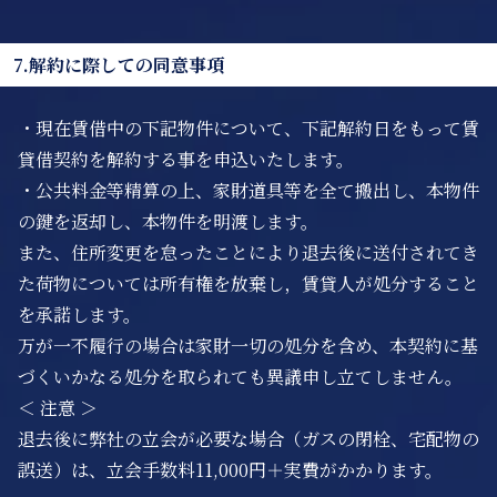
7.解約に際しての同意事項
・現在賃借中の下記物件について、下記解約日をもって賃
貸借契約を解約する事を申込いたします。
・公共料金等精算の上、家財道具等を全て搬出し、本物件
の鍵を返却し、本物件を明渡します。
また、住所変更を怠ったことにより退去後に送付されてき
た荷物については所有権を放棄し，賃貸人が処分すること
を承諾します。
万が一不履行の場合は家財一切の処分を含め、本契約に基
づくいかなる処分を取られても異議申し立てしません。
＜ 注意 ＞
退去後に弊社の立会が必要な場合（ガスの閉栓、宅配物の
誤送）は、立会手数料11,000円＋実費がかかります。